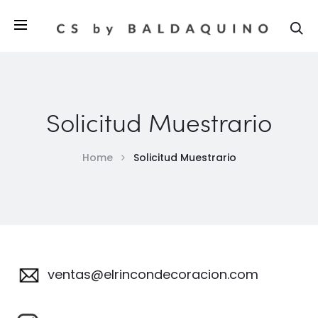
Se
Solicitud Muestrario
Home
Solicitud Muestrario
ventas@elrincondecoracion.com